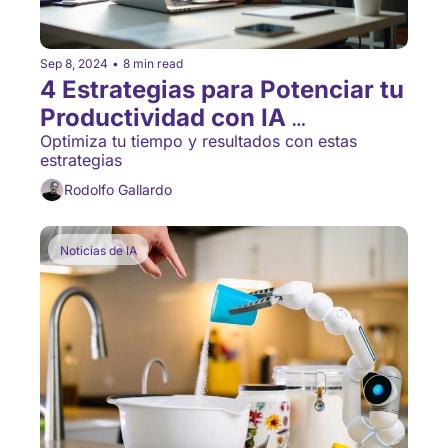
Sep 8, 2024
•
8 min read
4 Estrategias para Potenciar tu 
Productividad con IA 
Generativa
Optimiza tu tiempo y resultados con estas 
estrategias
Rodolfo Gallardo
Noticias de IA