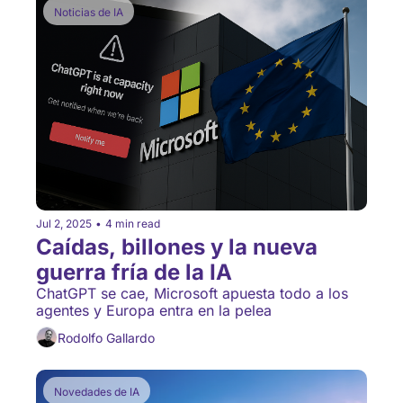
Noticias de IA
Jul 2, 2025
•
4 min read
Caídas, billones y la nueva 
guerra fría de la IA
ChatGPT se cae, Microsoft apuesta todo a los 
agentes y Europa entra en la pelea
Rodolfo Gallardo
Novedades de IA