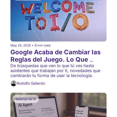
May 24, 2025
•
8 min read
Google Acaba de Cambiar las 
Reglas del Juego. Lo Que 
Presentó en I/O 2025 Te Va a 
De búsquedas que ven lo que tú ves hasta 
asistentes que trabajan por ti, novedades que 
Sorprender
cambiarán tu forma de usar la tecnología.
Rodolfo Gallardo
Noticias de IA