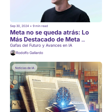
Sep 30, 2024
•
9 min read
Meta no se queda atrás: Lo 
Más Destacado de Meta 
Connect 2024
Gafas del Futuro y Avances en IA
Rodolfo Gallardo
Noticias de IA