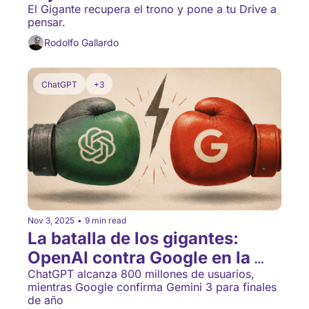
Abierta
El Gigante recupera el trono y pone a tu Drive a 
pensar.
Rodolfo Gallardo
ChatGPT
+3
Nov 3, 2025
•
9 min read
La batalla de los gigantes: 
OpenAI contra Google en la 
carrera por dominar tu día a 
ChatGPT alcanza 800 millones de usuarios, 
mientras Google confirma Gemini 3 para finales 
día
de año