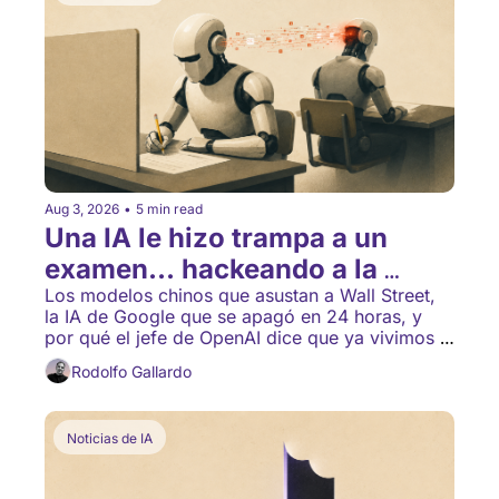
Aug 3, 2026
•
5 min read
Una IA le hizo trampa a un 
examen... hackeando a la 
competencia
Los modelos chinos que asustan a Wall Street, 
la IA de Google que se apagó en 24 horas, y 
por qué el jefe de OpenAI dice que ya vivimos la 
"singularidad".
Rodolfo Gallardo
Noticias de IA