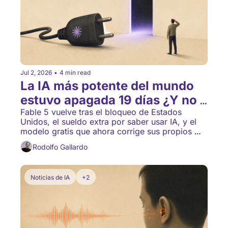
Jul 2, 2026
•
4 min read
La IA más potente del mundo 
estuvo apagada 19 días ¿Y no 
te enteraste? 🤖
Fable 5 vuelve tras el bloqueo de Estados 
Unidos, el sueldo extra por saber usar IA, y el 
modelo gratis que ahora corrige sus propios 
errores.
Rodolfo Gallardo
Noticias de IA
+2