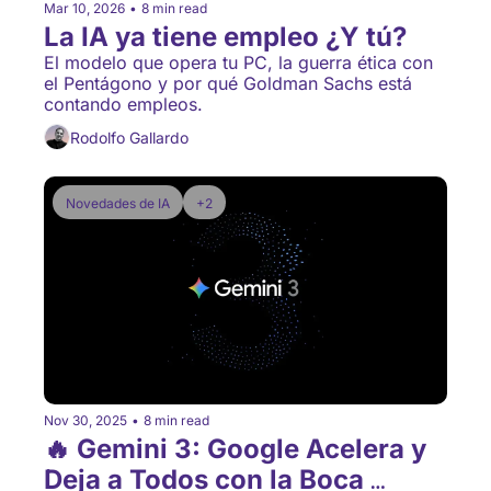
Mar 10, 2026
•
8 min read
La IA ya tiene empleo ¿Y tú?
El modelo que opera tu PC, la guerra ética con 
el Pentágono y por qué Goldman Sachs está 
contando empleos.
Rodolfo Gallardo
Novedades de IA
+2
Nov 30, 2025
•
8 min read
🔥 Gemini 3: Google Acelera y 
Deja a Todos con la Boca 