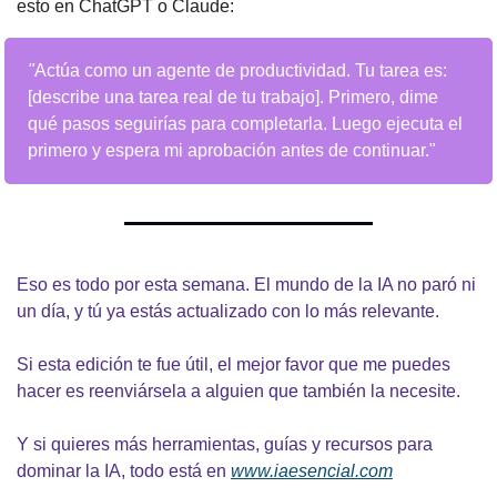
esto en 
ChatGPT
 o Claude:
"
Actúa como un agente de productividad. Tu tarea es: 
[describe una tarea real de tu trabajo]. Primero, dime 
qué pasos seguirías para completarla. Luego ejecuta el 
primero y espera mi aprobación antes de continuar."
Eso es todo por esta semana. El mundo de la IA no paró ni 
un día, y tú ya estás actualizado con lo más relevante.
Si esta edición te fue útil, el mejor favor que me puedes 
hacer es reenviársela a alguien que también la necesite.
Y si quieres más herramientas, guías y recursos para 
dominar la IA, todo está en 
www.iaesencial.com