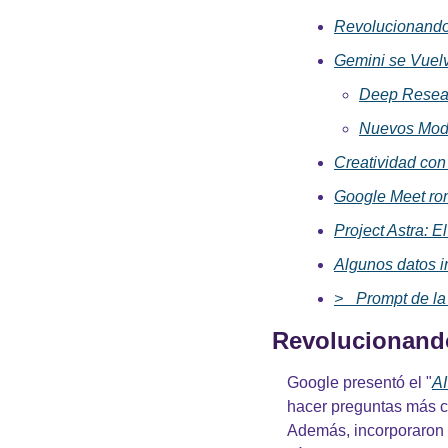
Revolucionando
Gemini se Vuel
Deep Resea
Nuevos Mod
Creatividad con
Google Meet rom
Project Astra: E
Algunos datos 
>_ Prompt de l
Revolucionand
Google presentó el "
A
hacer preguntas más co
Además, incorporaron 