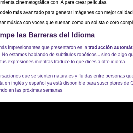
amienta cinematográfica con IA para crear películas.
modelo más avanzado para generar imágenes con mejor calidad 
rear música con voces que suenan como un solista o coro compl
mpe las Barreras del Idioma
más impresionantes que presentaron es la 
traducción automáti
 No estamos hablando de subtítulos robóticos... sino de algo qu
 tus expresiones mientras traduce lo que dices a otro idioma.
rsaciones que se sienten naturales y fluidas entre personas que
a en inglés y español ya está disponible para suscriptores de Go
ndo en las próximas semanas.