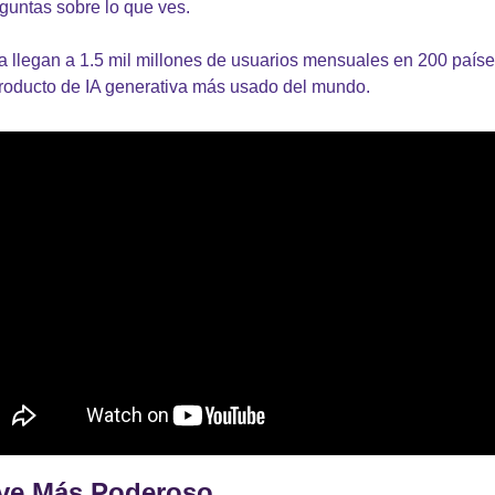
guntas sobre lo que ves.
 llegan a 1.5 mil millones de usuarios mensuales en 200 países
roducto de IA generativa más usado del mundo.
lve Más Poderoso