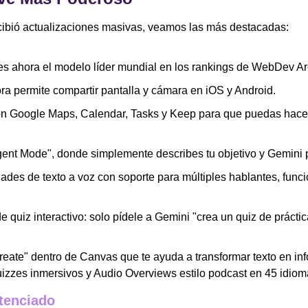
ecibió actualizaciones masivas, veamos las más destacadas:
es ahora el modelo líder mundial en los rankings de WebDev A
ra permite compartir pantalla y cámara en iOS y Android.
n Google Maps, Calendar, Tasks y Keep para que puedas hacer 
ent Mode", donde simplemente describes tu objetivo y Gemini p
des de texto a voz con soporte para múltiples hablantes, func
 quiz interactivo: solo pídele a Gemini "crea un quiz de práctica
te" dentro de Canvas que te ayuda a transformar texto en infog
izzes inmersivos y Audio Overviews estilo podcast en 45 idiom
tenciado