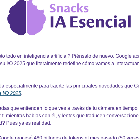
to todo en inteligencia artificial? Piénsalo de nuevo. Google ac
u I/O 2025 que literalmente redefine cómo vamos a interactuar 
da especialmente para traerte las principales novedades que Go
 I/O 2025
.
das que entienden lo que ves a través de tu cámara en tiempo r
 ti mientras hablas con él, y lentes que traducen conversaciones
ad? Pues ya es realidad.
Google procesó 480 billones de tokens el mes pasado (50 vece