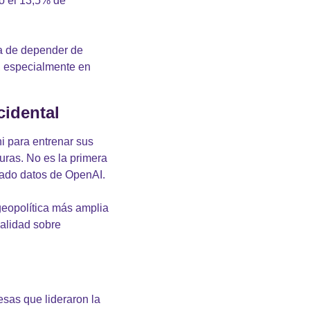
o el 13,5% de 
ia de depender de 
, especialmente en 
cidental
para entrenar sus 
ras. No es la primera 
sado datos de OpenAI.
geopolítica más amplia 
alidad sobre 
as que lideraron la 