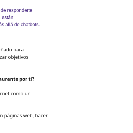
 de responderte 
 están 
s allá de chatbots.
eñado para 
ar objetivos 
aurante por ti?
ernet como un 
n páginas web, hacer 