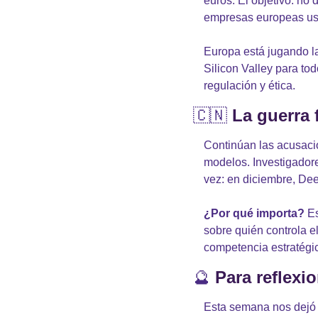
euros. El objetivo: no
empresas europeas usa
Europa está jugando la
Silicon Valley para tod
regulación y ética.
🇨🇳
La guerra 
Continúan las acusaci
modelos. Investigadore
vez: en diciembre, De
¿Por qué importa?
 E
sobre quién controla e
competencia estratégi
🔮
Para reflexi
Esta semana nos dejó 