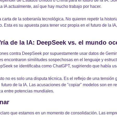
 depender de Estados Unidos o China para el futuro de la IA. Sol
 IA actualmente, así que hay mucho trabajo por hacer.
 carta de la soberanía tecnológica. No quieren repetir la histor
o. Esta es su apuesta para tener voz propia en el futuro de la IA
fría de la IA: DeepSeek vs. el mundo oc
ones contra DeepSeek por supuestamente usar datos de Gemini 
s encontraron similitudes sospechosas en el lenguaje y estructu
epSeek se identificaba como ChatGPT, sugiriendo que había u
sto no es solo una disputa técnica. Es el reflejo de una tensión 
l futuro de la IA. Las acusaciones de "copiar" modelos son en re
ca entre potencias mundiales.
onar
claro que estamos en un momento de consolidación. Las empres