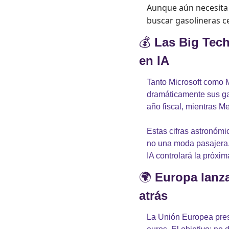
Aunque aún necesita 
buscar gasolineras ce
💰 
Las Big Tech
en IA
Tanto Microsoft como 
dramáticamente sus gast
año fiscal, mientras M
Estas cifras astronómi
no una moda pasajera. 
IA controlará la próxi
🌍 
Europa lanza
atrás
La Unión Europea pres