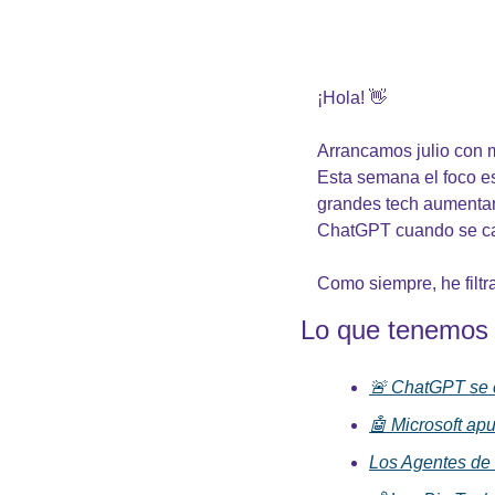
¡Hola! 
👋
Arrancamos julio con m
Esta semana el foco es
grandes tech aumentan
ChatGPT cuando se c
Como siempre, he filtra
Lo que tenemos 
🚨 ChatGPT se c
🤖 Microsoft ap
Los Agentes de 