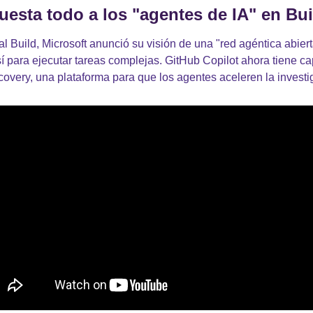
uesta todo a los "agentes de IA" en Bui
l Build, Microsoft anunció su visión de una "red agéntica abier
sí para ejecutar tareas complejas. GitHub Copilot ahora tiene ca
covery, una plataforma para que los agentes aceleren la investig