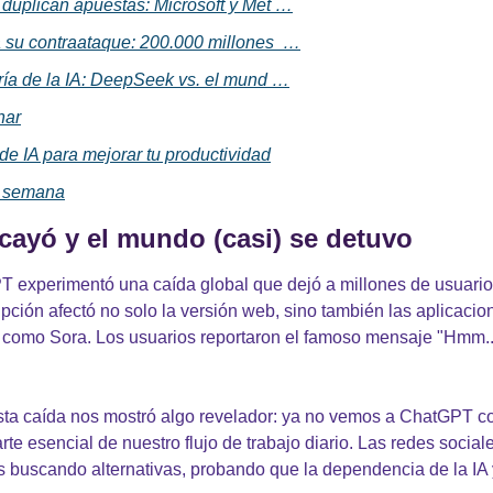
 duplican apuestas: Microsoft y Met …
 su contraataque: 200.000 millones  …
fría de la IA: DeepSeek vs. el mund …
nar
de IA para mejorar tu productividad
a semana
cayó y el mundo (casi) se detuvo
T experimentó una caída global que dejó a millones de usuario
upción afectó no solo la versión web, sino también las aplicacio
s como Sora. Los usuarios reportaron el famoso mensaje "Hmm...
sta caída nos mostró algo revelador: ya no vemos a ChatGPT c
te esencial de nuestro flujo de trabajo diario. Las redes sociale
 buscando alternativas, probando que la dependencia de la IA y