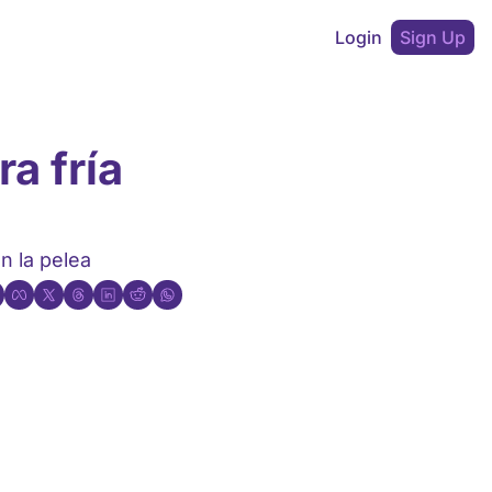
Login
Sign Up
 fría 
n la pelea