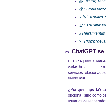
💰 Las Big Tech
🌍 Europa lanza
🇨🇳 La guerra 
🔮 Para reflexio
3 Herramientas 
>_ Prompt de l
🚨
ChatGPT se 
El 10 de junio, ChatGP
varias horas. La interr
servicios relacionado
salido mal".
¿Por qué importa?
 E
opcional, sino como par
usuarios desesperados