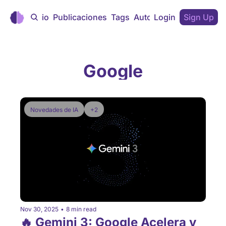
Inicio
Publicaciones
Tags
Autores
Login
Sign Up
Google
Novedades de IA
+2
Nov 30, 2025
•
8 min read
🔥 Gemini 3: Google Acelera y 