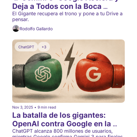
Deja a Todos con la Boca 
Abierta
El Gigante recupera el trono y pone a tu Drive a 
pensar.
Rodolfo Gallardo
ChatGPT
+3
Nov 3, 2025
•
9 min read
La batalla de los gigantes: 
OpenAI contra Google en la 
carrera por dominar tu día a 
ChatGPT alcanza 800 millones de usuarios, 
mientras Google confirma Gemini 3 para finales 