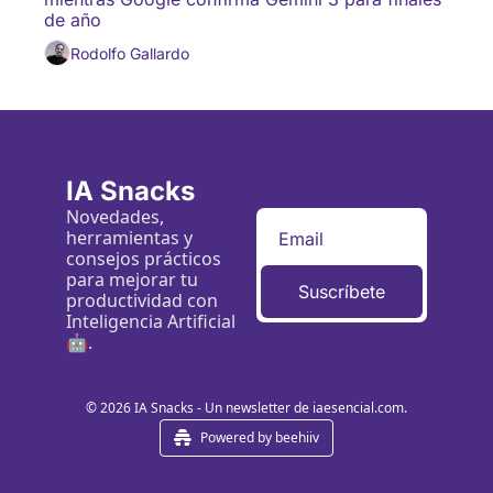
día
de año
Rodolfo Gallardo
IA Snacks
Novedades, 
herramientas y 
consejos prácticos 
para mejorar tu 
Suscríbete
productividad con 
Inteligencia Artificial 
🤖.
© 2026 IA Snacks - Un newsletter de iaesencial.com.
Powered by beehiiv